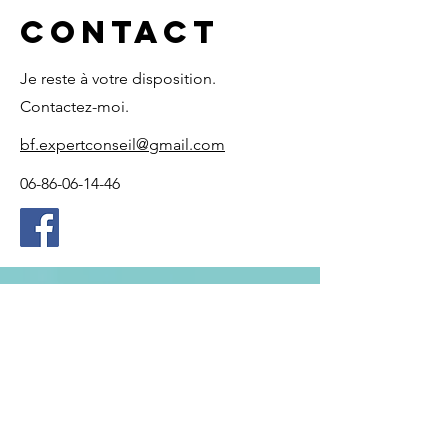
Contact
Je reste à votre disposition.
Contactez-moi.
bf.expertconseil@gmail.com
06-86-06-14-46
Contact
55 avenue du Parc
60330 Lagny le sec
Mobile:
06.21.00.21.20